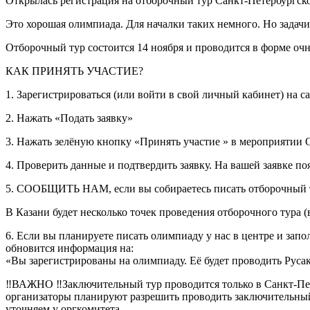
Открылась регистрация на отборочный тур Санкт-Петербургско
Это хорошая олимпиада. Для началки таких немного. Но задач
Отборочный тур состоится 14 ноября и проводится в форме о
КАК ПРИНЯТЬ УЧАСТИЕ?
1. Зарегистрироваться (или войти в свой личный кабинет) на с
2. Нажать «Подать заявку»
3. Нажать зелёную кнопку «Принять участие » в мероприятии
4. Проверить данные и подтвердить заявку. На вашей заявке по
5. СООБЩИТЬ НАМ, если вы собираетесь писать отборочный тур у
В Казани будет несколько точек проведения отборочного тура (
6. Если вы планируете писать олимпиаду у нас в центре и зап
обновится информация на:
«Вы зарегистрированы на олимпиаду. Её будет проводить Рус
‼️ВАЖНО ‼️Заключительный тур проводится только в Санкт-Пет
организаторы планируют разрешить проводить заключительный 
уточняем у оргкомитета.