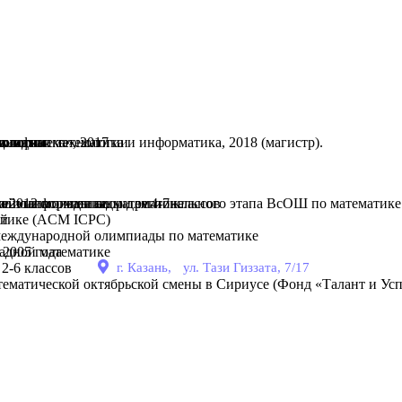
ологии
ладная математика и информатика, 2018 (магистр).
 и физика», 2017
нологии
ционные технологии
о этапа олимпиады для 4-7 классов
 2012 гг., член жюри регионального этапа ВсОШ по математике
е и информатике.
ной олимпиады по математике
атике (ACM ICPC)
ей
 международной олимпиады по математике
адной математике
2005 года
2-6 классов
г. Казань, ул. Тази Гиззата, 7/17
атематической октябрьской смены в Сириусе (Фонд «Талант и Усп