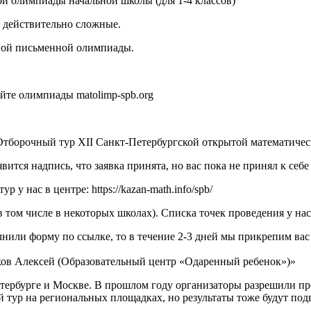
й олимпиады начальной школы (для 1-4 классов)
и действительно сложные.
чной письменной олимпиады.
айте олимпиады matolimp-spb.org
 Отборочный тур XII Санкт-Петербургской открытой математич
явится надпись, что заявка принята, но вас пока не принял к себ
 нас в центре: https://kazan-math.info/spb/
в том числе в некоторых школах). Списка точек проведения у нас
олнили форму по ссылке, то в течение 2-3 дней мы прикрепим ва
аков Алексей (Образовательный центр «Одаренный ребенок»)»
ербурге и Москве. В прошлом году организаторы разрешили про
тур на региональных площадках, но результаты тоже будут под