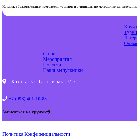
Кружки, образовательные программы, турниры и олимпиады по математике для школьнико
Круж
Турн
Лагер
Олим
О нас
Мероприятия
Новости
Наши выпускники
г. Казань, ул. Тази Гиззата, 7/17
+7 (993) 401-10-88
Записаться на кружок
Политика Конфиденциальности
Политика Конфиденциальности