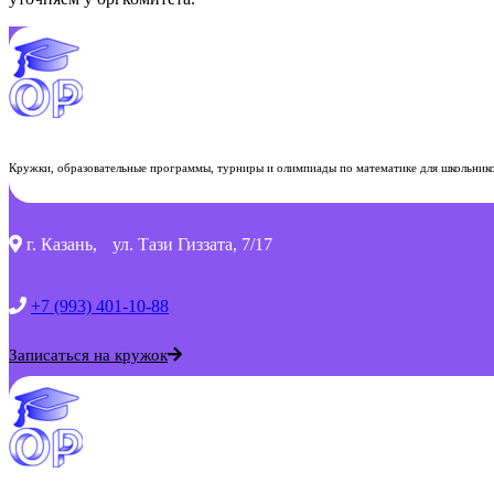
Кружки, образовательные программы, турниры и олимпиады по математике для школьнико
г. Казань, ул. Тази Гиззата, 7/17
+7 (993) 401-10-88
Записаться на кружок